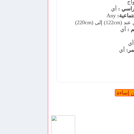
اج
اسي :
أي
جتماعية:
Any
122c) إلى (220cm)
 :
أي
ي
ر:
أي