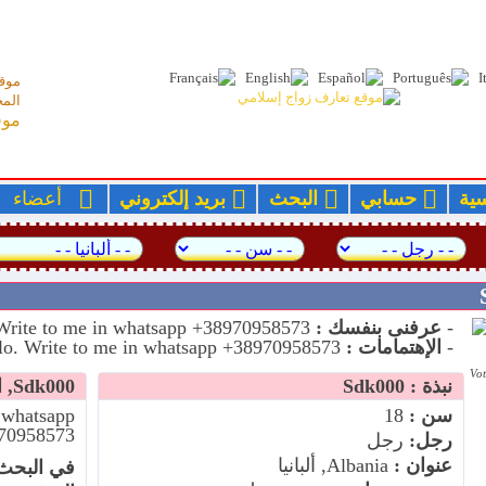
موقع
المج
موق
سية
حسابي
البحث
بريد إلكتروني
أعضا
-
عرفنى بنفسك :
Hello. Write to me in whatsapp +38970958573
-
الإهتمامات :
Hello. Write to me in whatsapp +38970958573
Vot
نبذة : Sdk000
Sdk000, البحث عن
سن :
18
n whatsapp
70958573
رجل:
رجل
عنوان :
Albania, ألبانيا
في البحث