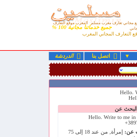
 مجاني تعارف مغرب مسلم المغرب موقع التعارف
جميع خدماتنا مجانية 100 %
اني
ع التعارف المجاني المغرب
ء
اتصل بنا
الدردشة
Hello. Write to me i
+389
 عن:
إمرأة, من عند 18 إلى 75