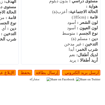
مستوى دراسي :
بدون دبلوم
الهدف:
زو
هواية :
مستوى در
الحالة الاجتماعية:
أعزب(ة)
الحالة الا
قامة :
(185cm)
قامة :
من عند (m
لون الشعر :
أسود
نوع الجسم
لون العيون :
أسود
دين :
أي
نوع الجسم :
متوسط
التدخين :
أ
دين :
مسلم (ة)
شرب الخم
التدخين :
غير مدخن
شرب الخمر:
أبدا
لديك أطفال:
نعم
أريد أطفالا :
يريد
مشاركة: