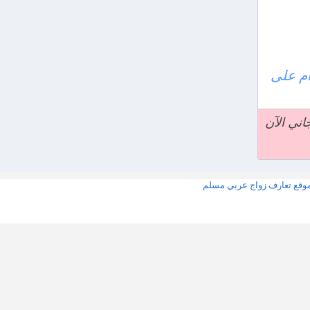
م
على
وقع تعارف زواج عربي مسلم