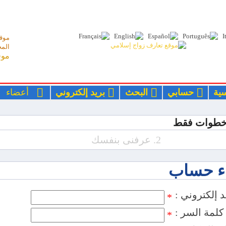
موقع
المج
موق
سية
حسابي
البحث
بريد إلكتروني
أعضا
2. عرفنى بنفسك
ء حساب
ريد إلكتروني
*
: كلمة السر
*