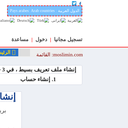
أفضل وأحسن موقع عربي وإسلامي لتعارف والزواج في العالمmoslimin.com
Pays arabes: Arab countries : الدول العربية
تسجيل مجانيا
|
دخول
|
مساعدة
الرئي
moslimin.com: القائمة
إنشاء ملف تعريف بسيط ، في 3 خطوات فقط
1. إنشاء حساب
إنشا
: ب